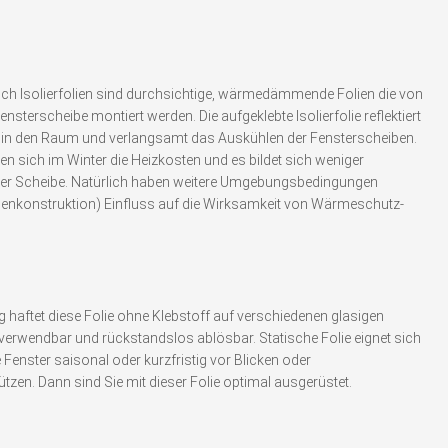
h Isolierfolien sind durchsichtige, wärmedämmende Folien die von
nsterscheibe montiert werden. Die aufgeklebte Isolierfolie reflektiert
 in den Raum und verlangsamt das Auskühlen der Fensterscheiben.
en sich im Winter die Heizkosten und es bildet sich weniger
r Scheibe. Natürlich haben weitere Umgebungsbedingungen
hmenkonstruktion) Einfluss auf die Wirksamkeit von Wärmeschutz-
g haftet diese Folie ohne Klebstoff auf verschiedenen glasigen
rverwendbar und rückstandslos ablösbar. Statische Folie eignet sich
 Fenster saisonal oder kurzfristig vor Blicken oder
zen. Dann sind Sie mit dieser Folie optimal ausgerüstet.