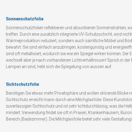
Sonnenschutzfolie
Sonnenschutzfolien reflektieren und absorbieren Sonnenstrahlen, we
treffen. Durch eine zusätzlich integrierte UV-Schutzschicht, wird nich
Wärmeproduktion reduziert, sondern auch sämtliche Möbel und Bö
bewahrt. Sie sind einfach anzubringen, kostengünstig und energieeff
sind oft metallisiert, wodurch sie wie ein Spiegel wirken können. Der 
wechselt aber je nach vorhandenen Lichtverhältnissen! Sprich in der 
Lampen an sind, hebt sich die Spiegelung von aussen auf.
Sichtschutzfolie
Benötigen Sie etwas mehr Privatsphäre und wollen störende Blicke r
Sichtschutz erreicht mann durch eine Milchglasfolie. Diese Kunststoff
zuverlässigen Sichtschutz und ist sehr lichtdurchlässig, was die Hell
mindert. Verwendung findet sie oft in Praxen, Krankenhäusern, Büro
Bereich (Badezimmer). Die Milchglasfolie bietet sehr viele Gestaltun