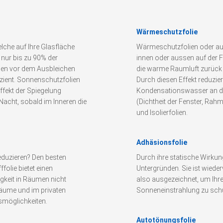
Wärmeschutzfolie
lche auf Ihre Glasfläche
Wärmeschutzfolien oder auc
t nur bis zu 90% der
innen oder aussen auf der Fe
den vor dem Ausbleichen
die warme Raumluft zurück
izient. Sonnenschutzfolien
Durch diesen Effekt reduzier
Effekt der Spiegelung
Kondensationswasser an de
Nacht, sobald im Inneren die
(Dichtheit der Fenster, Ra
und Isolierfolien.
Adhäsionsfolie
eduzieren? Den besten
Durch ihre statische Wirkun
folie bietet einen
Untergründen. Sie ist wiede
igkeit in Räumen nicht
also ausgezeichnet, um Ihre
räume und im privaten
Sonneneinstrahlung zu schüt
gsmöglichkeiten.
Autotönungsfolie