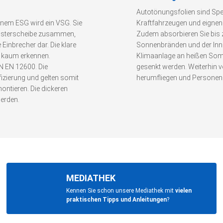
Autotönungsfolien sind Spez
einem ESG wird ein VSG. Sie
Kraftfahrzeugen und eignen
 Fensterscheibe zusammen,
Zudem absorbieren Sie bis
e Einbrecher dar. Die klare
Sonnenbränden und der Inne
r kaum erkennen.
Klimaanlage an heißen Som
IN EN 12600. Die
gesenkt werden. Weiterhin ve
fizierung und gelten somit
herumfliegen und Personen d
ontieren. Die dickeren
erden.
MEDIATHEK
Kennen Sie schon unsere Mediathek mit
vielen
praktischen Tipps und Anleitungen
?