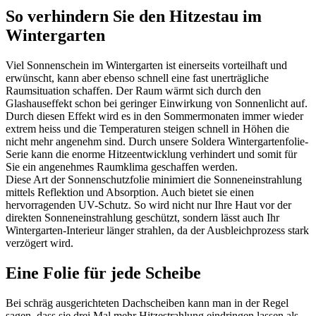
So verhindern Sie den Hitzestau im
Wintergarten
Viel Sonnenschein im Wintergarten ist einerseits vorteilhaft und
erwünscht, kann aber ebenso schnell eine fast unerträgliche
Raumsituation schaffen. Der Raum wärmt sich durch den
Glashauseffekt schon bei geringer Einwirkung von Sonnenlicht auf.
Durch diesen Effekt wird es in den Sommermonaten immer wieder
extrem heiss und die Temperaturen steigen schnell in Höhen die
nicht mehr angenehm sind. Durch unsere Soldera Wintergartenfolie-
Serie kann die enorme Hitzeentwicklung verhindert und somit für
Sie ein angenehmes Raumklima geschaffen werden.
Diese Art der Sonnenschutzfolie minimiert die Sonneneinstrahlung
mittels Reflektion und Absorption. Auch bietet sie einen
hervorragenden UV-Schutz. So wird nicht nur Ihre Haut vor der
direkten Sonneneinstrahlung geschützt, sondern lässt auch Ihr
Wintergarten-Interieur länger strahlen, da der Ausbleichprozess stark
verzögert wird.
Eine Folie für jede Scheibe
Bei schräg ausgerichteten Dachscheiben kann man in der Regel
sagen, dass sie drei Mal mehr Hitzestrahlung eindringen lassen als