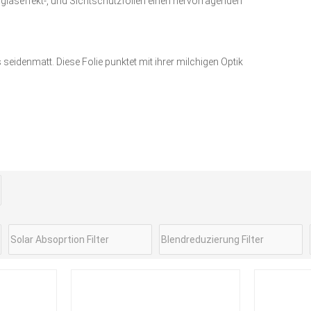
hglaseffekt-, und Sichtschutzfolien einen hervorragenden
seidenmatt. Diese Folie punktet mit ihrer milchigen Optik