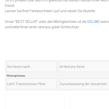
Ob im privaten oder auch im gewerblichen Bereich leisten Ihnen Milc
Dienst.
Lassen Sie Ihrer Fantasie freien Lauf und setzen Sie Akzente.
Unser "BEST SELLER" unter den Milchglasfolien ist die
SOL-MG
weiss 
und bietet Ihnen einen überaus guten Sichtschutz.
Filteroptionen: